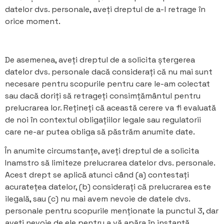
datelor dvs. personale, aveți dreptul de a-l retrage în
orice moment.
De asemenea, aveți dreptul de a solicita ștergerea
datelor dvs. personale dacă considerați că nu mai sunt
necesare pentru scopurile pentru care le-am colectat
sau dacă doriți să retrageți consimțământul pentru
prelucrarea lor. Rețineți că această cerere va fi evaluată
de noi în contextul obligațiilor legale sau regulatorii
care ne-ar putea obliga să păstrăm anumite date.
În anumite circumstanțe, aveți dreptul de a solicita
Inamstro să limiteze prelucrarea datelor dvs. personale.
Acest drept se aplică atunci când (a) contestați
acuratețea datelor, (b) considerați că prelucrarea este
ilegală, sau (c) nu mai avem nevoie de datele dvs.
personale pentru scopurile menționate la punctul 3, dar
aveți nevoie de ele pentru a vă apăra în instanță.