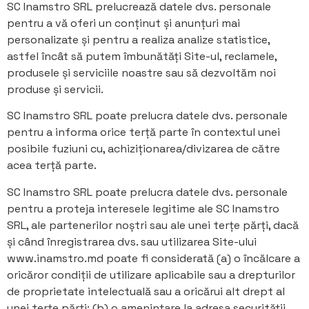
SC Inamstro SRL prelucrează datele dvs. personale
pentru a vă oferi un conținut și anunțuri mai
personalizate și pentru a realiza analize statistice,
astfel încât să putem îmbunătăți Site-ul, reclamele,
produsele și serviciile noastre sau să dezvoltăm noi
produse și servicii.
SC Inamstro SRL poate prelucra datele dvs. personale
pentru a informa orice terță parte în contextul unei
posibile fuziuni cu, achiziționarea/divizarea de către
acea terță parte.
SC Inamstro SRL poate prelucra datele dvs. personale
pentru a proteja interesele legitime ale SC Inamstro
SRL, ale partenerilor noștri sau ale unei terțe părți, dacă
și când înregistrarea dvs. sau utilizarea Site-ului
www.inamstro.md poate fi considerată (a) o încălcare a
oricăror condiții de utilizare aplicabile sau a drepturilor
de proprietate intelectuală sau a oricărui alt drept al
unei terțe părți; (b) o amenințare la adresa securității