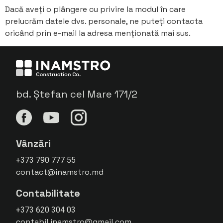
Dacă aveți o plângere cu privire la modul în care
prelucrăm datele dvs. personale, ne puteți contacta
oricând prin e-mail la adresa menționată mai sus.
bd. Ștefan cel Mare 171/2
Vânzări
+373 790 777 55
contact@inamstro.md
Contabilitate
+373 620 304 03
contabil.inamstro@gmail.com