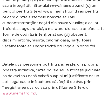
sau a integrității Site-ului www.inamstro.md; (c) un
pericol pentru Site-ul www.inamstro.md sau pentru
oricare dintre sistemele noastre sau ale
subcontractanților noștri din cauza virușilor, a cailor
troieni, a spyware-ului, a malware-ului sau a oricărei alte
forme de cod rău intenționat sau (d) obscenă,
discriminatorie, rasistă, calomnioasă, hărțuitoare,
vătămătoare sau nepotrivită ori ilegală în orice fel.
Datele dvs. personale pot fi transferate, din propria
noastră inițiativă, către poliție sau autorități judiciare
ca dovezi sau dacă există suspiciuni justificate de un
act ilegal sau o infracțiune săvârșită de dvs. prin
înregistrarea dvs. cu sau prin utilizarea Site-ului
www.inamstro.md
.