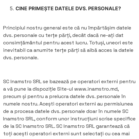
CINE PRIMEȘTE DATELE DVS. PERSONALE?
Principiul nostru general este că nu împărtășim datele
dvs. personale cu terțe părți, decât dacă ne-ați dat
consimțământul pentru acest lucru. Totuși, uneori este
inevitabil ca anumite terțe părți să aibă acces la datele
dvs. personale.
SC Inamstro SRL se bazează pe operatori externi pentru
a vă pune la dispoziție Site-ul www.inamstro.md,
precum și pentru a prelucra datele dvs. personale în
numele nostru. Acești operatori externi au permisiunea
de a procesa datele dvs. personale doar în numele SC
Inamstro SRL, conform unor instrucțiuni scrise specifice
de la SC Inamstro SRL. SC Inamstro SRL garantează că
toți acești operatori externi sunt selectați cu cea mai