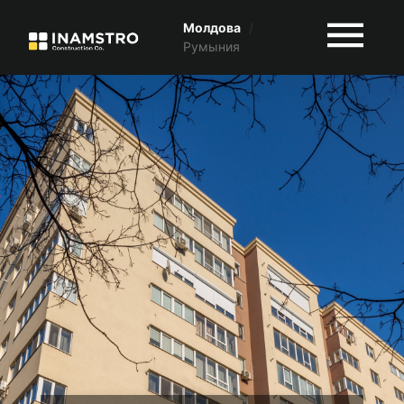
Молдова
/
Румыния