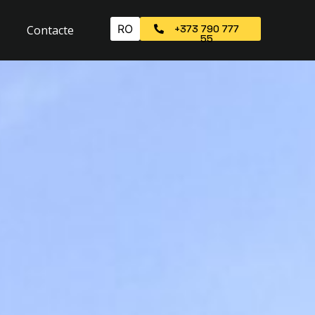
RO
Contacte
+373 790 777
55